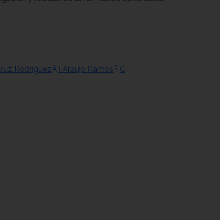
6
7
Cruz Rodríguez
,
I Araujo Ramos
,
C