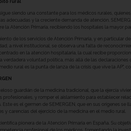
bito rural
l sigue siendo una constante para los médicos rurales, quien
cturas adecuadas y la creciente demanda de atención. SEMERG
bre la Atención Primaria, recibiendo los hospitales la mayor
ento de los servicios de Atención Primaria, y en particular de
idad, a nivel institucional, se observa una falta de reconoci
ntrado en la atención hospitalaria, la cual recibe proporcio
 verdadera voluntad política, más allá de las declaraciones 
medio rural es la punta de lanza de la crisis que vive la AP", c
ERGEN
eloso guardián de la medicina tradicional, que la ejercía vivi
s profesionales, y romper el aislamiento para establecer re
iera. Este es el germen de SEMERGEN, que en sus orígenes s
 y carencias del ejercicio de la medicina en el medio rural.
entífica pionera de la Atención Primaria en España. Su objeti
mpetencia profesional de los médicos, fomentando la investi