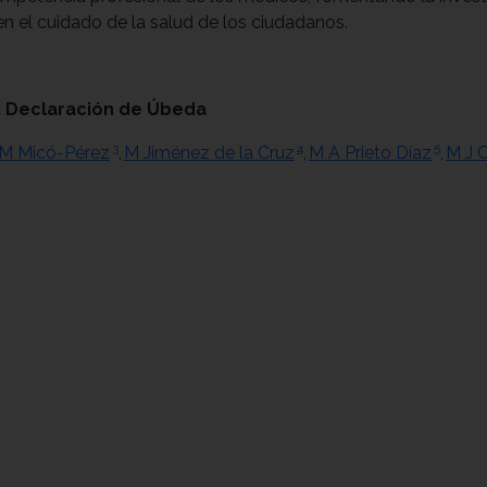
en el cuidado de la salud de los ciudadanos.
l: Declaración de Úbeda
3
4
5
M Micó-Pérez
,
M Jiménez de la Cruz
,
M A Prieto Díaz
,
M J 