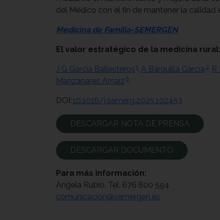
del Médico con el fin de mantener la calidad 
Medicina de Familia-SEMERGEN
El valor estratégico de la medicina rura
1
2
J G Garcia Ballesteros
,
A Barquilla García
,
R 
8
Manzanares Arnaiz
DOI:
10.1016/j.semerg.2025.102453
DESCARGAR NOTA DE PRENSA
DESCARGAR DOCUMENTO
Para más información:
Ángela Rubio. Tel. 676 800 594
comunicacion@semergen.es