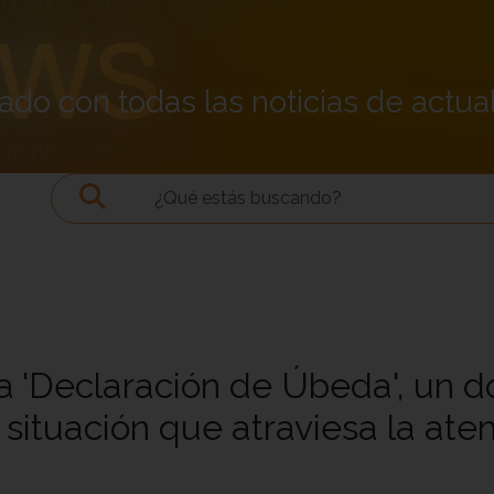
do con todas las noticias de actual
 'Declaración de Úbeda', un 
 situación que atraviesa la aten